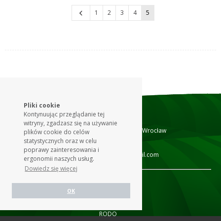
42 wyników
1
2
3
4
5
Pliki cookie
KONTAKT
Kontynuując przeglądanie tej
witryny, zgadzasz się na używanie
ul. Wałbrzyska 12, 52-314 Wrocław
plików cookie do celów
statystycznych oraz w celu
+48 601 709 990
poprawy zainteresowania i
pomoc.agrofeo@gmail.com
ergonomii naszych usług.
Dowiedz się więcej
Jak to działa?
OK
Kontakt
Regulamin
RODO