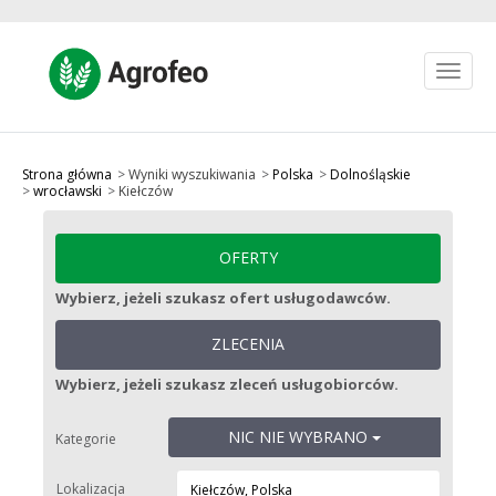
Toggle
navigat
Jak to działa?
Ulubione
Strona główna
Wyniki wyszukiwania
Polska
Dolnośląskie
wrocławski
Kiełczów
Zarejestruj się
Zaloguj się
OFERTY
zł PLN
Wybierz, jeżeli szukasz ofert usługodawców.
OPUBLIKUJ OFERTĘ
ZLECENIA
Wybierz, jeżeli szukasz zleceń usługobiorców.
NIC NIE WYBRANO
Kategorie
Lokalizacja