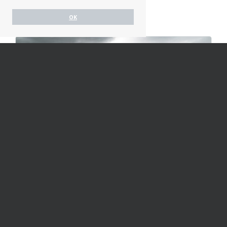
OK
cena netto / godzina
180 zł
Talerzowanie
Oferta:
Talerzowanie
Drawsko