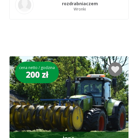
rozdrabniaczem
Wronki
cena netto / godzina
200 zł