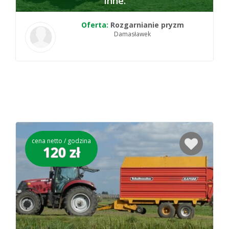
Inne
Oferta:
Rozgarnianie pryzm
Damasławek
cena netto / godzina
120 zł