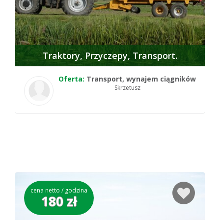
Traktory
Przyczepy
Transport
Oferta:
Transport, wynajem ciągników
Skrzetusz
cena netto / godzina
180 zł