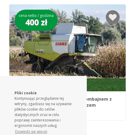
cena netto / godzina
400 zł
Koszenie zbóż
Pliki cookie
Kontynuując przeglądanie tej
Oferta:
Koszenie kombajnem z
witryny, zgadzasz się na używanie
rozdrabniaczem
plików cookie do celów
Panigródz
statystycznych oraz w celu
poprawy zainteresowania i
ergonomii naszych usług.
Dowiedz się więcej