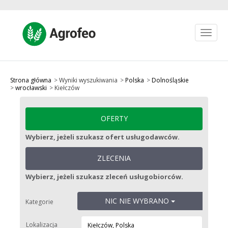
Toggle
navigat
Jak to działa?
Ulubione
Strona główna
Wyniki wyszukiwania
Polska
Dolnośląskie
wrocławski
Kiełczów
Zarejestruj się
Zaloguj się
OFERTY
zł PLN
Wybierz, jeżeli szukasz ofert usługodawców.
OPUBLIKUJ OFERTĘ
ZLECENIA
Wybierz, jeżeli szukasz zleceń usługobiorców.
NIC NIE WYBRANO
Kategorie
Lokalizacja