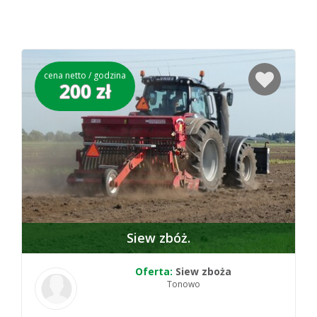
cena netto / godzina
200 zł
Siew zbóż
Oferta:
Siew zboża
Tonowo