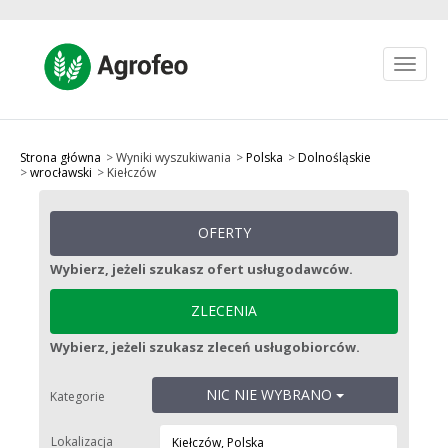
Toggle
navigat
Jak to działa?
Ulubione
Strona główna
Wyniki wyszukiwania
Polska
Dolnośląskie
wrocławski
Kiełczów
Zarejestruj się
Zaloguj się
OFERTY
zł PLN
Wybierz, jeżeli szukasz ofert usługodawców.
OPUBLIKUJ OFERTĘ
ZLECENIA
Wybierz, jeżeli szukasz zleceń usługobiorców.
NIC NIE WYBRANO
Kategorie
Lokalizacja