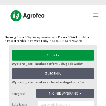
Toggle
navigat
Jak to działa?
Ulubione
Strona główna
Wyniki wyszukiwania
Polska
Wielkopolskie
Powiat średzki
Polwica-Huby
63-000
Talerzowanie
Zarejestruj się
Zaloguj się
OFERTY
zł PLN
Wybierz, jeżeli szukasz ofert usługodawców.
OPUBLIKUJ OFERTĘ
ZLECENIA
Wybierz, jeżeli szukasz zleceń usługobiorców.
NIC NIE WYBRANO
Kategorie
Lokalizacja