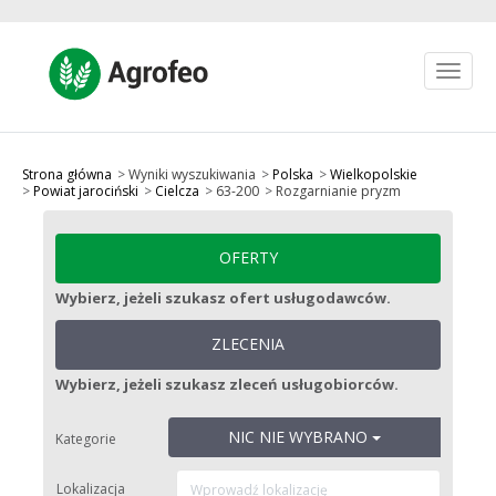
Toggle
navigat
Jak to działa?
Ulubione
Strona główna
Wyniki wyszukiwania
Polska
Wielkopolskie
Powiat jarociński
Cielcza
63-200
Rozgarnianie pryzm
Zarejestruj się
Zaloguj się
OFERTY
zł PLN
Wybierz, jeżeli szukasz ofert usługodawców.
OPUBLIKUJ OFERTĘ
ZLECENIA
Wybierz, jeżeli szukasz zleceń usługobiorców.
NIC NIE WYBRANO
Kategorie
Lokalizacja